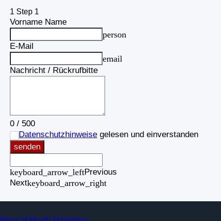
1
Step 1
Vorname Name
person
E-Mail
email
Nachricht / Rückrufbitte
0
/
500
Datenschutzhinweise
gelesen und einverstanden
senden
keyboard_arrow_left
Previous
Next
keyboard_arrow_right
Word of Mouth Marketing