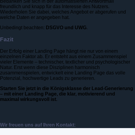
Bedanken Sie sich in der automatisierten Antwortmail
freundlich und knapp für das Interesse des Nutzers.
Wiederholen Sie dabei, welches Angebot er abgerufen und
welche Daten er angegeben hat.
Unbedingt beachten:
DSGVO und UWG
.
Fazit
Der Erfolg einer Landing Page hängt nie nur von einem
einzelnen Faktor ab. Er entsteht aus einem Zusammenspiel
vieler Elemente – technischer, textlicher und psychologischer
Natur. Erst wenn diese Disziplinen harmonisch
zusammenspielen, entwickelt eine Landing Page das volle
Potenzial, hochwertige Leads zu generieren.
Starten Sie jetzt in die Königsklasse der Lead-Generierung
– mit einer Landing Page, die klar, motivierend und
maximal wirkungsvoll ist.
Wir freuen uns auf Ihren Kontakt: