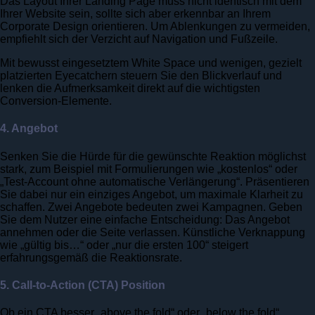
Das Layout Ihrer Landing Page muss nicht identisch mit dem
Ihrer Website sein, sollte sich aber erkennbar an Ihrem
Corporate Design orientieren. Um Ablenkungen zu vermeiden,
empfiehlt sich der Verzicht auf Navigation und Fußzeile.
Mit bewusst eingesetztem White Space und wenigen, gezielt
platzierten Eyecatchern steuern Sie den Blickverlauf und
lenken die Aufmerksamkeit direkt auf die wichtigsten
Conversion-Elemente.
4. Angebot
Senken Sie die Hürde für die gewünschte Reaktion möglichst
stark, zum Beispiel mit Formulierungen wie „kostenlos“ oder
„Test-Account ohne automatische Verlängerung“. Präsentieren
Sie dabei nur ein einziges Angebot, um maximale Klarheit zu
schaffen. Zwei Angebote bedeuten zwei Kampagnen. Geben
Sie dem Nutzer eine einfache Entscheidung: Das Angebot
annehmen oder die Seite verlassen. Künstliche Verknappung
wie „gültig bis…“ oder „nur die ersten 100“ steigert
erfahrungsgemäß die Reaktionsrate.
5. Call-to-Action (CTA) Position
Ob ein CTA besser „above the fold“ oder „below the fold“