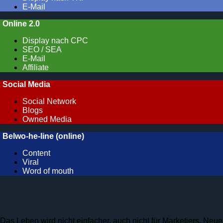
E-Mail
Online 2.0
Display nach CPC
SEO / SEA
E-Mail
Affiliate
Social Media
Social Network
Blogs
Owned Media
Belwo-he-line (online)
Content
Viral
Word of mouth
Das Leben wird nicht einfacher, auch nicht für Marketiers. Neue