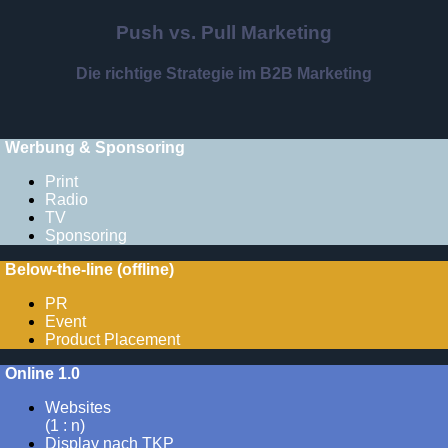
Push vs. Pull Marketing
Die richtige Strategie im B2B Marketing
Werbung & Sponsoring
Print
Radio
TV
Sponsoring
Below-the-line (offline)
PR
Event
Product Placement
Online 1.0
Websites
(1 : n)
Display nach TKP