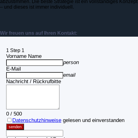
abzustimmen. Die beste Strategie ist ein vollständiges Konzept
– und dieses ist immer individuell.
Wir freuen uns auf Ihren Kontakt:
1
Step 1
Vorname Name
person
E-Mail
email
Nachricht / Rückrufbitte
0
/
500
Datenschutzhinweise
gelesen und einverstanden
senden