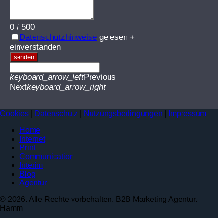
0
/
500
Datenschutzhinweise
gelesen +
einverstanden
senden
keyboard_arrow_left
Previous
Next
keyboard_arrow_right
Cookies
|
Datenschutz
|
Nutzungsbedingungen
|
Impressum
Home
Internet
Print
Communication
Interim
Blog
Agentur
© 2026. Alle Rechte vorbehalten. B2B Marketing Agentur.
Hamm