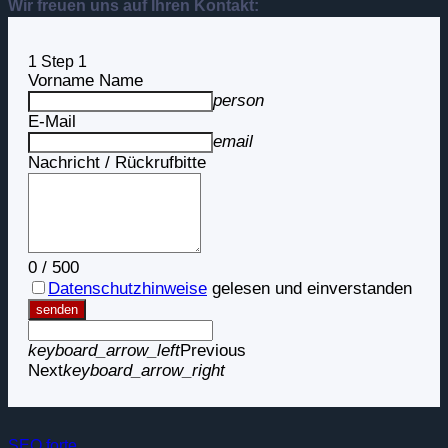
Wir freuen uns auf Ihren Kontakt:
1
Step 1
Vorname Name
person
E-Mail
email
Nachricht / Rückrufbitte
0
/
500
Datenschutzhinweise
gelesen und einverstanden
senden
keyboard_arrow_left
Previous
Next
keyboard_arrow_right
SEO forte