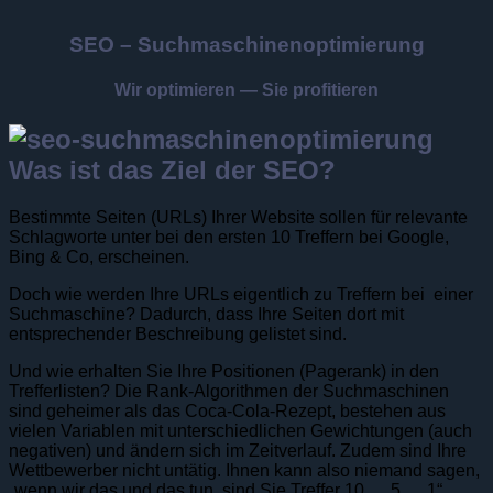
SEO – Suchmaschinenoptimierung
Wir optimieren — Sie profitieren
Was ist das Ziel der SEO?
Bestimmte Seiten (URLs) Ihrer Website sollen für relevante
Schlagworte unter bei den ersten 10 Treffern bei Google,
Bing & Co, erscheinen.
Doch wie werden Ihre URLs eigentlich zu Treffern bei einer
Suchmaschine? Dadurch, dass Ihre Seiten dort mit
entsprechender Beschreibung gelistet sind.
Und wie erhalten Sie Ihre Positionen (Pagerank) in den
Trefferlisten? Die Rank-Algorithmen der Suchmaschinen
sind geheimer als das Coca-Cola-Rezept, bestehen aus
vielen Variablen mit unterschiedlichen Gewichtungen (auch
negativen) und ändern sich im Zeitverlauf. Zudem sind Ihre
Wettbewerber nicht untätig. Ihnen kann also niemand sagen,
„wenn wir das und das tun, sind Sie Treffer 10 … 5 … 1“.