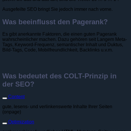
Ausgefeilte SEO bringt Sie jedoch immer nach vorne.
Was beeinflusst den Pagerank?
Es gibt anerkannte Faktoren, die einen guten Pagerank
wahrscheinlicher machen. Dazu gehören seit Langem Meta-
Tags, Keyword-Frequenz, semantischer Inhalt und Duktus,
Bild-Tags, Code, Mobilfreundlichkeit, Backlinks u.v.m.
Was bedeutet des COLT-Prinzip in
der SEO?
Content
gute, lesens- und verlinkenswerte Inhalte Ihrer Seiten
(onpage)
Optimization