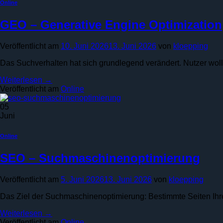
Online
GEO – Generative Engine Optimization
Veröffentlicht am
10. Juni 2026
13. Juni 2026
von
kloepping
Das Suchverhalten hat sich grundlegend verändert. Nutzer wol
Weiterlesen
→
Veröffentlicht am
Online
05
Juni
Online
SEO – Suchmaschinenoptimierung
Veröffentlicht am
5. Juni 2026
13. Juni 2026
von
kloepping
Das Ziel der Suchmaschinenoptimierung: Bestimmte Seiten Ihres 
Weiterlesen
→
Veröffentlicht am
Online