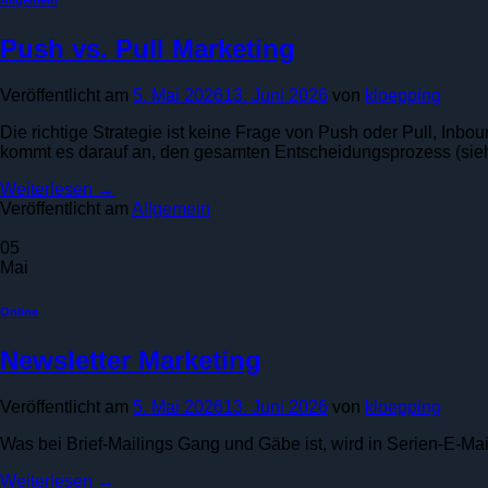
Allgemein
Push vs. Pull Marketing
Veröffentlicht am
5. Mai 2026
13. Juni 2026
von
kloepping
Die richtige Strategie ist keine Frage von Push oder Pull, Inb
kommt es darauf an, den gesamten Entscheidungsprozess (sieh
Weiterlesen
→
Veröffentlicht am
Allgemein
05
Mai
Online
Newsletter Marketing
Veröffentlicht am
5. Mai 2026
13. Juni 2026
von
kloepping
Was bei Brief-Mailings Gang und Gäbe ist, wird in Serien-E-Mail
Weiterlesen
→