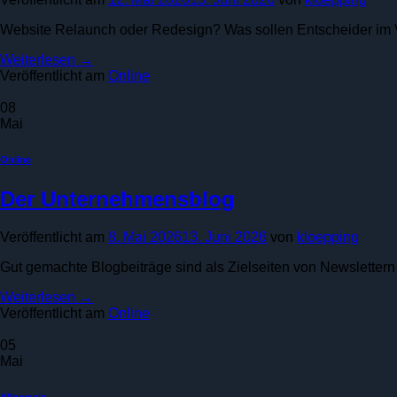
Website Relaunch oder Redesign? Was sollen Entscheider im 
Weiterlesen
→
Veröffentlicht am
Online
08
Mai
Online
Der Unternehmensblog
Veröffentlicht am
8. Mai 2026
13. Juni 2026
von
kloepping
Gut gemachte Blogbeiträge sind als Zielseiten von Newsletter
Weiterlesen
→
Veröffentlicht am
Online
05
Mai