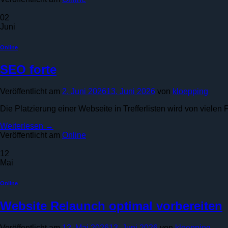
02
Juni
Online
SEO forte
Veröffentlicht am
2. Juni 2026
13. Juni 2026
von
kloepping
Die Platzierung einer Webseite in Trefferlisten wird von vielen
Weiterlesen
→
Veröffentlicht am
Online
12
Mai
Online
Website Relaunch optimal vorbereiten
Veröffentlicht am
12. Mai 2026
13. Juni 2026
von
kloepping