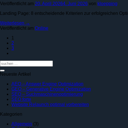
Veröffentlicht am
20. April 2026
4. Juni 2026
von
kloepping
Landing Page: 8 entscheidende Kriterien zur erfolgreichen Op
Weiterlesen
→
Veröffentlicht am
Online
1
2
3
Neueste Artikel
Keine
AEO – Answer Engine Optimization
Kommentare
Keine
GEO – Generative Engine Optimization
zu
Keine
Kommentare
SEO – Suchmaschinenoptimierung
AEO
zu
Keine
Kommentare
SEO forte
zu
–
GEO
Kommentare
Keine
Website Relaunch optimal vorbereiten
zu
SEO
Answer
–
Kommentare
Kategorien
SEO
–
Engine
zu
Generative
forte
Suchmaschinenoptimi
Optimization
Website
Engine
Allgemein
(3)
Relaunch
Optimization